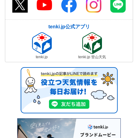
tenki.jp公式アプリ
tenki.jp
tenki.jp 登山天気