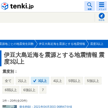
tenki.jp
検索
メニュー
現在地
震源地ごとの地震発生回数
伊豆大島近海を震源とする地震情報
震度3以上
伊豆大島近海を震源とする地震情報
震
度3以上
震度別：
全て
2以上
3以上
4以上
5弱以上
5強以上
6弱以上
6強以上
7
1件～20件(全20件)
発生時刻：2021年04月30日 06時47分頃