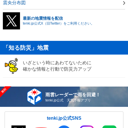
震央分布図
最新の地震情報を配信
tenki.jp公式X（旧Twitter）をご利用ください。
「知る防災」地震
いざという時にあわてないために
確かな情報と行動で防災力アップ
雨雲レーダーで雨を回避！
tenki.jp公式 天気予報アプリ
tenki.jp公式SNS