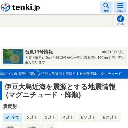
tenki.jp
検索
メニュー
現在地
台風13号情報
08日12:00現在
大型で非常に強い台風13号が久米島の西北西約160kmを西北西に
進んでいます
源地ごとの地震発生回数
伊豆大島近海を震源とする地震情報(マグニチュード)
伊豆大島近海を震源とする地震情報
(マグニチュード・降順)
震度別：
全て
2以上
3以上
4以上
5弱以上
5強以上