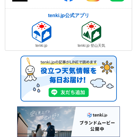
tenki.jp公式アプリ
tenki.jp
tenki.jp 登山天気