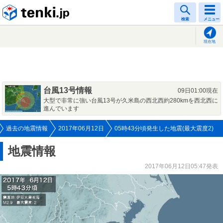
tenki.jp
検索
メニュー
現在地
台風13号情報
09日01:00現在
大型で非常に強い台風13号が久米島の西北西約280kmを西北西に
進んでいます
過去の地震情報
2017年06月12日
05時43分頃発生した地震(最大震度2)
地震情報
2017年06月12日05:47発表