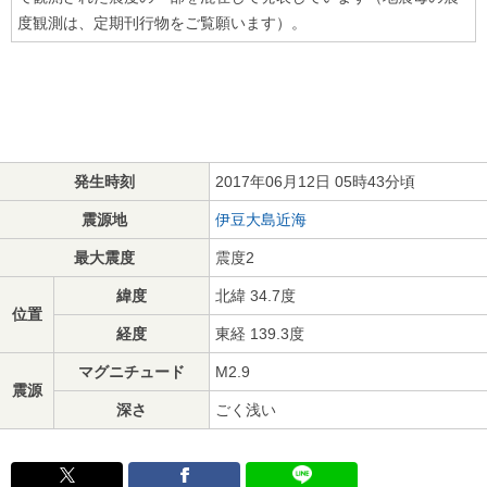
度観測は、定期刊行物をご覧願います）。
発生時刻
2017年06月12日 05時43分頃
震源地
伊豆大島近海
最大震度
震度2
緯度
北緯 34.7度
位置
経度
東経 139.3度
マグニチュード
M2.9
震源
深さ
ごく浅い