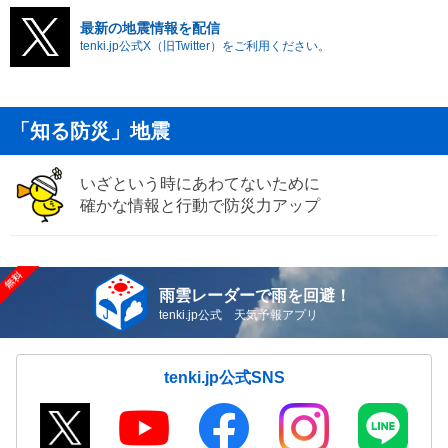
最新の地震情報を配信
tenki.jp公式X（旧Twitter）をご利用ください。
「知る防災」地震
いざという時にあわてないために
確かな情報と行動で防災力アップ
雨雲レーダーで雨を回避！
tenki.jp公式 天気予報アプリ
tenki.jp公式SNS