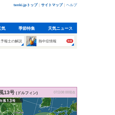
tenki.jpトップ
｜
サイトマップ
｜
ヘルプ
天気
季節特集
天気ニュース
象予報士の解説
熱中症情報
注目
風13号
(ドルフィン)
07日08:00現在