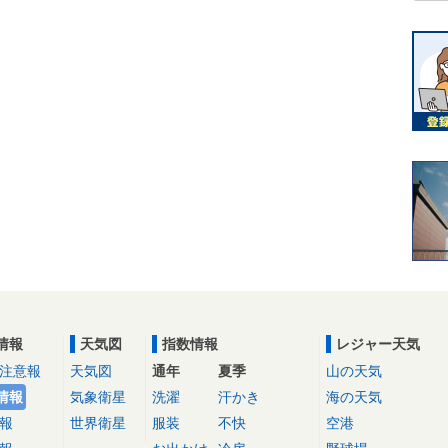
情報
天気図
指数情報
レジャー天気
注意報
天気図
通年
夏季
山の天気
情報
気象衛星
洗濯
汗かき
海の天気
報
世界衛星
服装
不快
空港