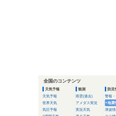
全国のコンテンツ
天気予報
観測
防災
天気予報
雨雲(過去)
警報・
世界天気
アメダス実況
地震
気圧予報
実況天気
津波情