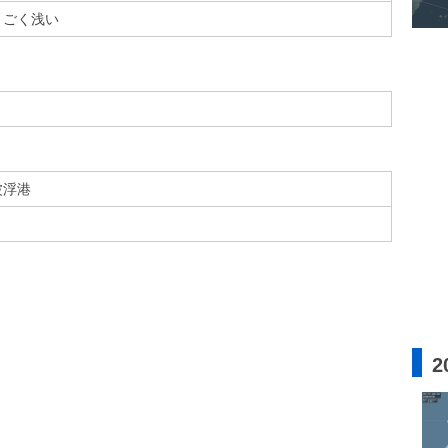
ごく浅い
波浮港
2