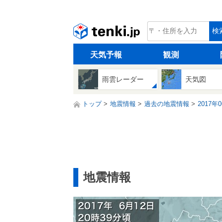
tenki.jp
検
天気予報
観測
雨雲レーダー
天気図
トップ
地震情報
過去の地震情報
2017年
地震情報