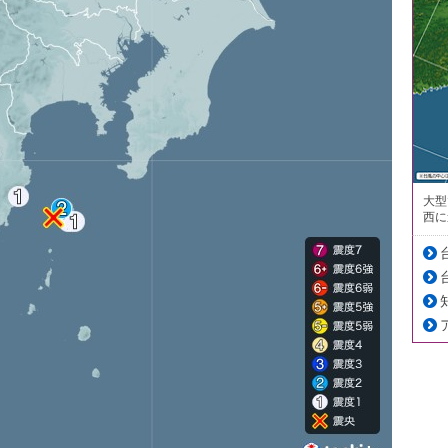
大型
西に