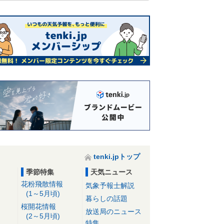
tenki.jpトップ
季節特集
天気ニュース
花粉飛散情報
気象予報士解説
(1～5月頃)
暮らしの話題
桜開花情報
放送局のニュース
(2～5月頃)
特集