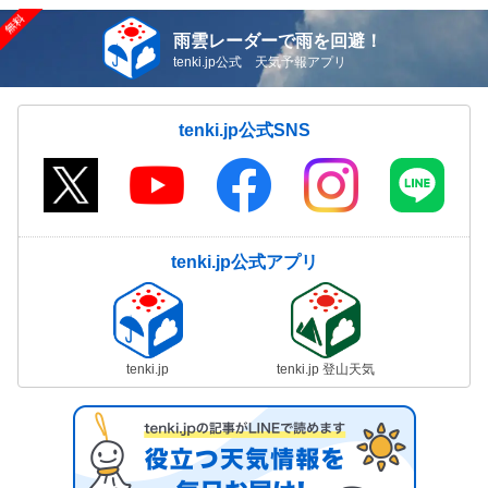
雨雲レーダーで雨を回避！
tenki.jp公式 天気予報アプリ
tenki.jp公式SNS
tenki.jp公式アプリ
tenki.jp
tenki.jp 登山天気