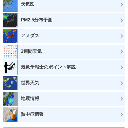
天気図
PM2.5分布予測
アメダス
2週間天気
気象予報士のポイント解説
世界天気
地震情報
熱中症情報