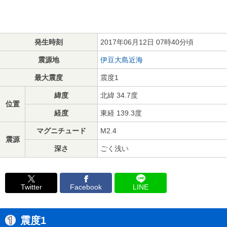
発生時刻
2017年06月12日 07時40分頃
震源地
伊豆大島近海
最大震度
震度1
緯度
北緯 34.7度
位置
経度
東経 139.3度
マグニチュード
M2.4
震源
深さ
ごく浅い
Twitter
Facebook
LINE
震度1