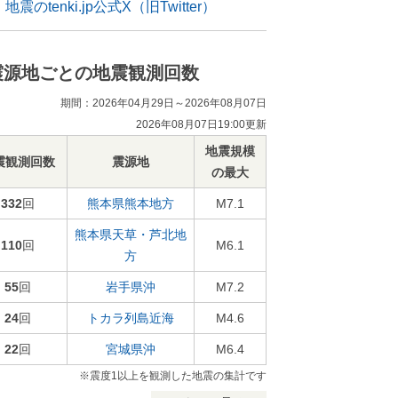
地震のtenki.jp公式X（旧Twitter）
震源地ごとの地震観測回数
期間：2026年04月29日～2026年08月07日
2026年08月07日19:00更新
地震規模
震観測回数
震源地
の最大
332
回
熊本県熊本地方
M7.1
熊本県天草・芦北地
110
回
M6.1
方
55
回
岩手県沖
M7.2
24
回
トカラ列島近海
M4.6
22
回
宮城県沖
M6.4
※震度1以上を観測した地震の集計です