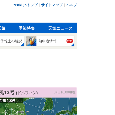
tenki.jpトップ
｜
サイトマップ
｜
ヘルプ
天気
季節特集
天気ニュース
象予報士の解説
熱中症情報
注目
風13号
(ドルフィン)
07日18:00現在