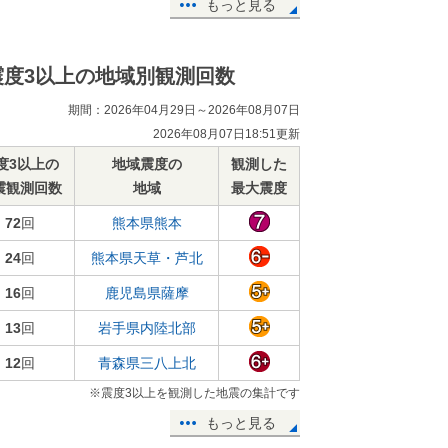
もっと見る
震度3以上の地域別観測回数
期間：2026年04月29日～2026年08月07日
2026年08月07日18:51更新
度3以上の
地域震度の
観測した
震観測回数
地域
最大震度
72
回
熊本県熊本
24
回
熊本県天草・芦北
16
回
鹿児島県薩摩
13
回
岩手県内陸北部
12
回
青森県三八上北
※震度3以上を観測した地震の集計です
もっと見る