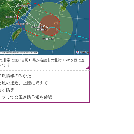
で非常に強い台風13号が名護市の北約50kmを西に進
います
台風情報のみかた
台風の接近、上陸に備えて
知る防災
アプリで台風進路予報を確認