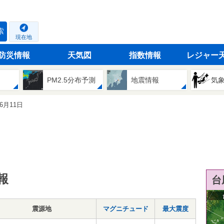
索
現在地
防災情報
天気図
指数情報
レジャー
PM2.5分布予測
地震情報
気
06月11日
報
台
震源地
マグニチュード
最大震度