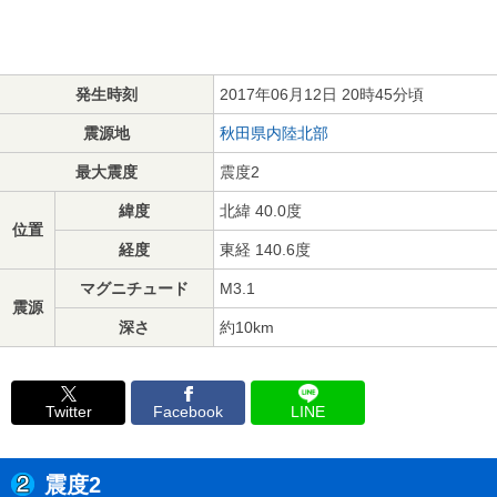
発生時刻
2017年06月12日 20時45分頃
震源地
秋田県内陸北部
最大震度
震度2
緯度
北緯 40.0度
位置
経度
東経 140.6度
マグニチュード
M3.1
震源
深さ
約10km
Twitter
Facebook
LINE
震度2