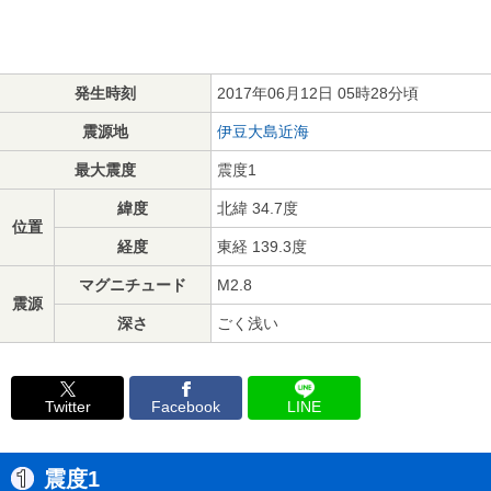
発生時刻
2017年06月12日 05時28分頃
震源地
伊豆大島近海
最大震度
震度1
緯度
北緯 34.7度
位置
経度
東経 139.3度
マグニチュード
M2.8
震源
深さ
ごく浅い
Twitter
Facebook
LINE
震度1