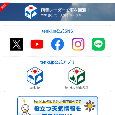
雨雲レーダーで雨を回避！
tenki.jp公式 天気予報アプリ
tenki.jp公式SNS
tenki.jp公式アプリ
tenki.jp
tenki.jp 登山天気