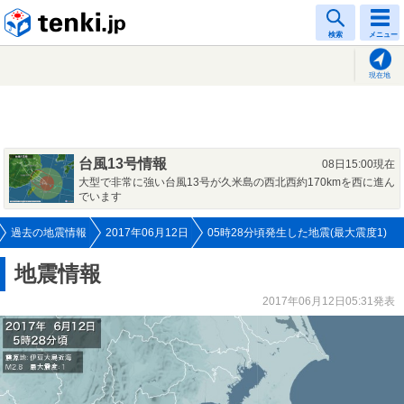
tenki.jp
検索
メニュー
現在地
台風13号情報
08日15:00現在
大型で非常に強い台風13号が久米島の西北西約170kmを西に進ん
でいます
過去の地震情報
2017年06月12日
05時28分頃発生した地震(最大震度1)
地震情報
2017年06月12日05:31発表