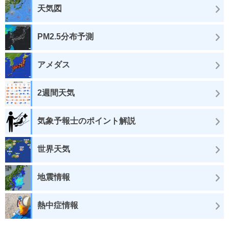
天気図
PM2.5分布予測
アメダス
2週間天気
気象予報士のポイント解説
世界天気
地震情報
熱中症情報