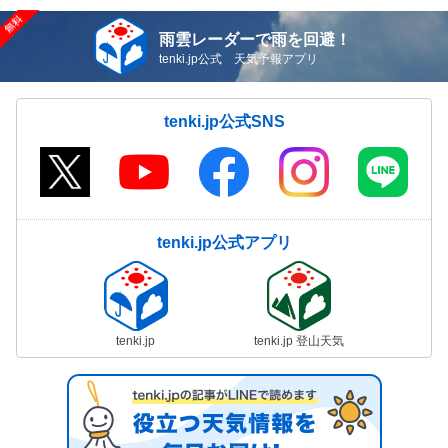
雨雲レーダーで雨を回避！
tenki.jp公式 天気予報アプリ
tenki.jp公式SNS
tenki.jp公式アプリ
tenki.jp
tenki.jp 登山天気