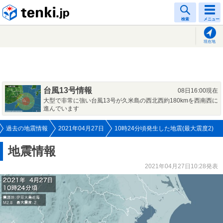
tenki.jp
検索
メニュー
現在地
台風13号情報
08日16:00現在
大型で非常に強い台風13号が久米島の西北西約180kmを西南西に
進んでいます
過去の地震情報
2021年04月27日
10時24分頃発生した地震(最大震度2)
地震情報
2021年04月27日10:28発表