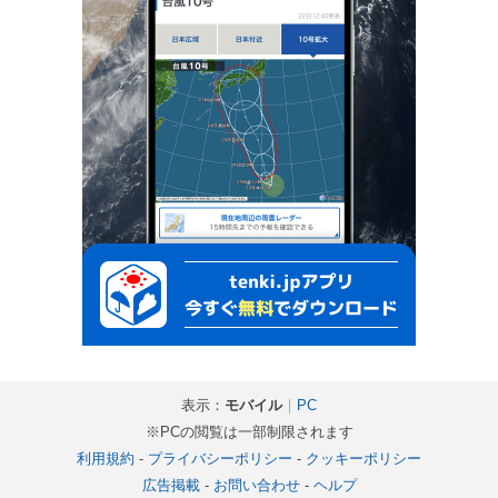
表示：
モバイル
｜
PC
※PCの閲覧は一部制限されます
利用規約
-
プライバシーポリシー
-
クッキーポリシー
広告掲載
-
お問い合わせ
-
ヘルプ