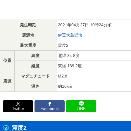
発生時刻
2021年04月27日 10時24分頃
震源地
伊豆大島近海
最大震度
震度2
緯度
北緯 34.8度
位置
経度
東経 139.2度
マグニチュード
M2.8
震源
深さ
約10km
Twitter
Facebook
LINE
震度2