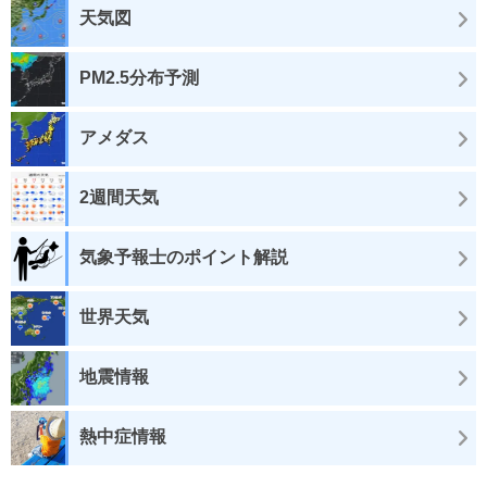
天気図
PM2.5分布予測
アメダス
2週間天気
気象予報士のポイント解説
世界天気
地震情報
熱中症情報