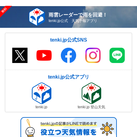
雨雲レーダーで雨を回避！
tenki.jp公式 天気予報アプリ
tenki.jp公式SNS
tenki.jp公式アプリ
tenki.jp
tenki.jp 登山天気