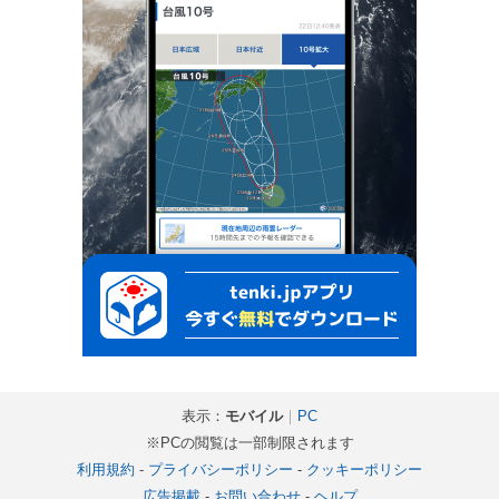
表示：
モバイル
｜
PC
※PCの閲覧は一部制限されます
利用規約
-
プライバシーポリシー
-
クッキーポリシー
広告掲載
-
お問い合わせ
-
ヘルプ