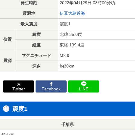
発生時刻
2022年04月29日 08時00分頃
震源地
伊豆大島近海
最大震度
震度1
緯度
北緯 35.0度
位置
経度
東経 139.4度
マグニチュード
M2.9
震源
深さ
約30km
Twitter
Facebook
LINE
震度1
千葉県
館山市