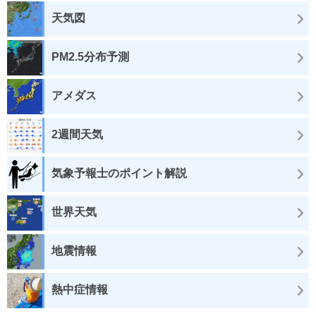
天気図
PM2.5分布予測
アメダス
2週間天気
気象予報士のポイント解説
世界天気
地震情報
熱中症情報