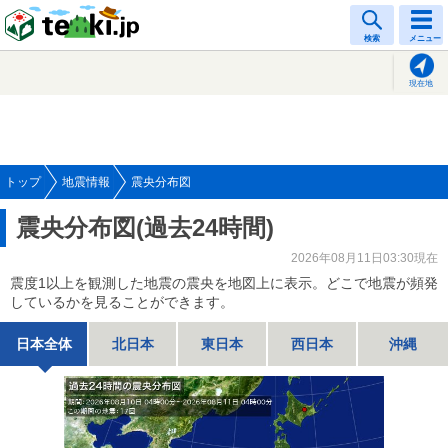
tenki.jp
検索
メニュー
現在地
トップ
地震情報
震央分布図
震央分布図(過去24時間)
2026年08月11日03:30現在
震度1以上を観測した地震の震央を地図上に表示。どこで地震が頻発
しているかを見ることができます。
日本全体
北日本
東日本
西日本
沖縄