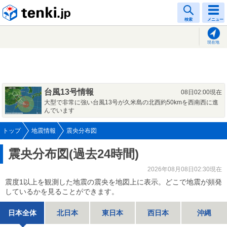
tenki.jp
検索
メニュー
現在地
台風13号情報
08日02:00現在
大型で非常に強い台風13号が久米島の北西約50kmを西南西に進
んでいます
トップ
地震情報
震央分布図
震央分布図(過去24時間)
2026年08月08日02:30現在
震度1以上を観測した地震の震央を地図上に表示。どこで地震が頻発
しているかを見ることができます。
日本全体
北日本
東日本
西日本
沖縄