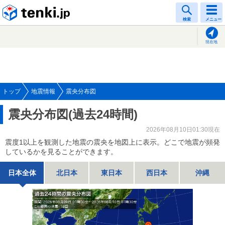
tenki.jp
検索
メニュー
現在地
トップ
地震情報
震央分布図
震央分布図(過去24時間)
2026年08月10日01:30現在
震度1以上を観測した地震の震央を地図上に表示。どこで地震が頻発
しているかを見ることができます。
日本全体
北日本
東日本
西日本
沖縄