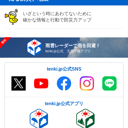
いざという時にあわてないために
確かな情報と行動で防災力アップ
雨雲レーダーで雨を回避！
tenki.jp公式 天気予報アプリ
tenki.jp公式SNS
tenki.jp公式アプリ