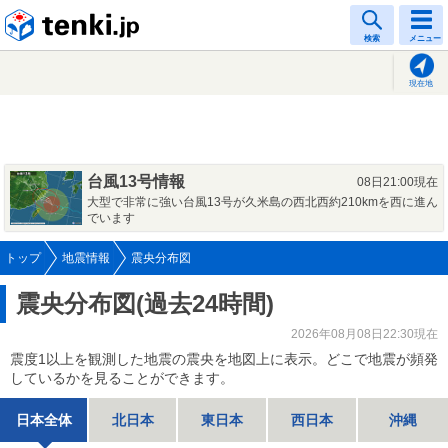
tenki.jp
検索
メニュー
現在地
台風13号情報
08日21:00現在
大型で非常に強い台風13号が久米島の西北西約210kmを西に進ん
でいます
トップ
地震情報
震央分布図
震央分布図(過去24時間)
2026年08月08日22:30現在
震度1以上を観測した地震の震央を地図上に表示。どこで地震が頻発
しているかを見ることができます。
日本全体
北日本
東日本
西日本
沖縄