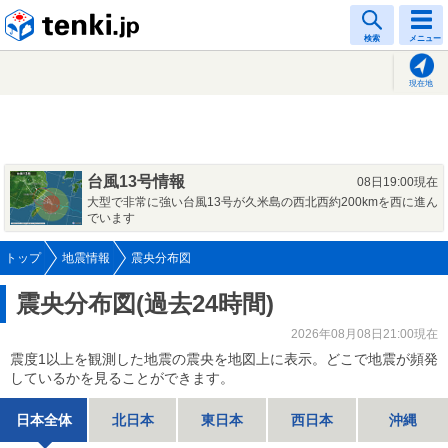
tenki.jp
検索
メニュー
現在地
台風13号情報
08日19:00現在
大型で非常に強い台風13号が久米島の西北西約200kmを西に進ん
でいます
トップ
地震情報
震央分布図
震央分布図(過去24時間)
2026年08月08日21:00現在
震度1以上を観測した地震の震央を地図上に表示。どこで地震が頻発
しているかを見ることができます。
日本全体
北日本
東日本
西日本
沖縄