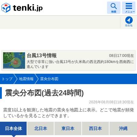
tenki.jp
検索
メニュー
現在地
台風13号情報
08日17:00現在
大型で非常に強い台風13号が久米島の西北西約180kmを西南西に
進んでいます
トップ
地震情報
震央分布図
震央分布図(過去24時間)
2026年08月08日18:30現在
震度1以上を観測した地震の震央を地図上に表示。どこで地震が頻発
しているかを見ることができます。
日本全体
北日本
東日本
西日本
沖縄