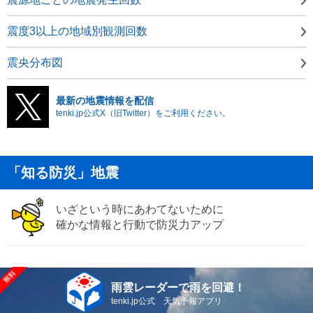
震度3以上の地域別観測回数
震央分布図
最新の地震情報を配信
tenki.jp公式X（旧Twitter）をご利用ください。
「知る防災」地震
いざという時にあわてないために
確かな情報と行動で防災力アップ
雨雲レーダーで雨を回避！
tenki.jp公式 天気予報アプリ