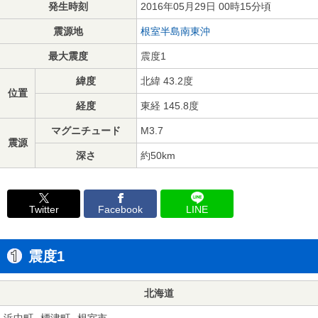
発生時刻
2016年05月29日 00時15分頃
震源地
根室半島南東沖
最大震度
震度1
緯度
北緯 43.2度
位置
経度
東経 145.8度
マグニチュード
M3.7
震源
深さ
約50km
Twitter
Facebook
LINE
震度1
北海道
浜中町
標津町
根室市