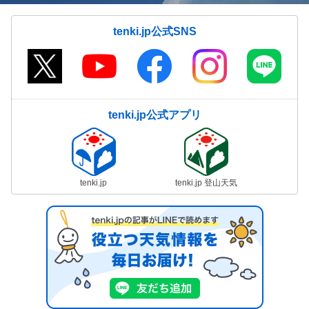
tenki.jp公式SNS
tenki.jp公式アプリ
tenki.jp
tenki.jp 登山天気