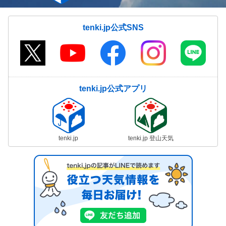
tenki.jp公式SNS
tenki.jp公式アプリ
tenki.jp
tenki.jp 登山天気