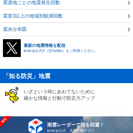
震源地ごとの地震発生回数
震度3以上の地域別観測回数
震央分布図
最新の地震情報を配信
tenki.jp公式X（旧Twitter）をご利用ください。
「知る防災」地震
いざという時にあわてないために
確かな情報と行動で防災力アップ
雨雲レーダーで雨を回避！
tenki.jp公式 天気予報アプリ