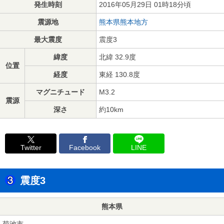
発生時刻
2016年05月29日 01時18分頃
震源地
熊本県熊本地方
最大震度
震度3
緯度
北緯 32.9度
位置
経度
東経 130.8度
マグニチュード
M3.2
震源
深さ
約10km
Twitter
Facebook
LINE
震度3
熊本県
菊池市