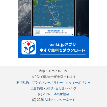
表示：
モバイル
｜
PC
※PCの閲覧は一部制限されます
利用規約
-
プライバシーポリシー
-
クッキーポリシー
広告掲載
-
お問い合わせ
-
ヘルプ
(C) 2026
日本気象協会
(C) 2026
ALiNKインターネット