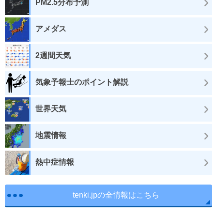
PM2.5分布予測
アメダス
2週間天気
気象予報士のポイント解説
世界天気
地震情報
熱中症情報
tenki.jpの全情報はこちら