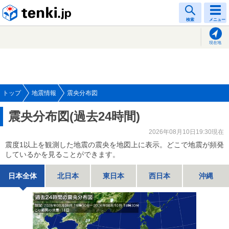
tenki.jp
検索
メニュー
現在地
トップ
地震情報
震央分布図
震央分布図(過去24時間)
2026年08月10日19:30現在
震度1以上を観測した地震の震央を地図上に表示。どこで地震が頻発
しているかを見ることができます。
日本全体
北日本
東日本
西日本
沖縄