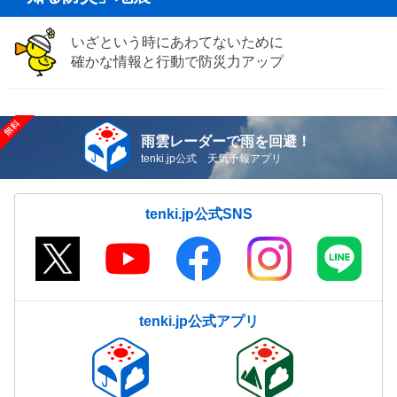
いざという時にあわてないために
確かな情報と行動で防災力アップ
雨雲レーダーで雨を回避！
tenki.jp公式 天気予報アプリ
tenki.jp公式SNS
tenki.jp公式アプリ