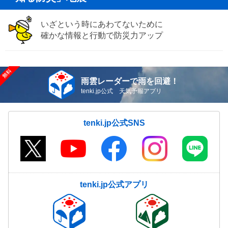
いざという時にあわてないために
確かな情報と行動で防災力アップ
雨雲レーダーで雨を回避！
tenki.jp公式 天気予報アプリ
tenki.jp公式SNS
tenki.jp公式アプリ