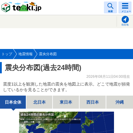
tenki.jp
検索
メニュー
現在地
トップ
地震情報
震央分布図
震央分布図(過去24時間)
2026年08月11日04:00現在
震度1以上を観測した地震の震央を地図上に表示。どこで地震が頻発
しているかを見ることができます。
日本全体
北日本
東日本
西日本
沖縄