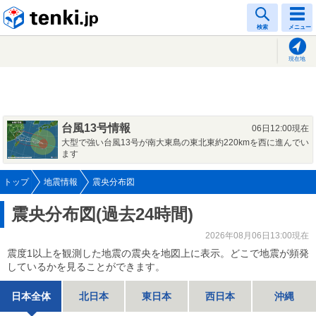
tenki.jp
検索
メニュー
現在地
台風13号情報
06日12:00現在
大型で強い台風13号が南大東島の東北東約220kmを西に進んでい
ます
トップ
地震情報
震央分布図
震央分布図(過去24時間)
2026年08月06日13:00現在
震度1以上を観測した地震の震央を地図上に表示。どこで地震が頻発
しているかを見ることができます。
日本全体
北日本
東日本
西日本
沖縄