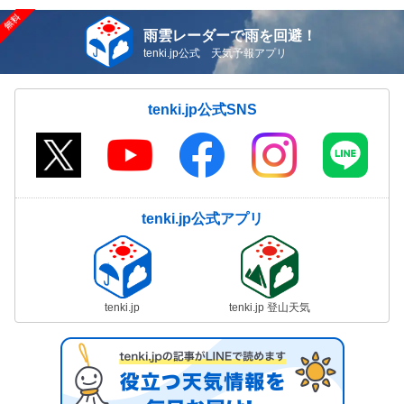
雨雲レーダーで雨を回避！
tenki.jp公式 天気予報アプリ
tenki.jp公式SNS
tenki.jp公式アプリ
tenki.jp
tenki.jp 登山天気