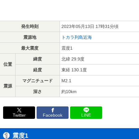
発生時刻
2023年05月13日 17時31分頃
震源地
トカラ列島近海
最大震度
震度1
緯度
北緯 29.9度
位置
経度
東経 130.1度
マグニチュード
M2.1
震源
深さ
約10km
Twitter
Facebook
LINE
震度1