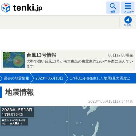
tenki.jp
検索
メニュー
現在地
台風13号情報
06日12:00現在
大型で強い台風13号が南大東島の東北東約220kmを西に進んでい
ます
過去の地震情報
2023年05月13日
17時31分頃発生した地震(最大震度1)
地震情報
2023年05月13日17:34発表