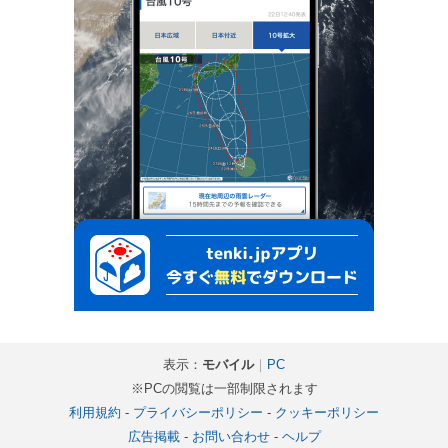
表示：
モバイル
｜
PC
※PCの閲覧は一部制限されます
利用規約
-
プライバシーポリシー
-
クッキーポリシー
広告掲載
-
お問い合わせ
-
ヘルプ