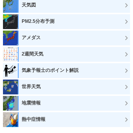
天気図
PM2.5分布予測
アメダス
2週間天気
気象予報士のポイント解説
世界天気
地震情報
熱中症情報