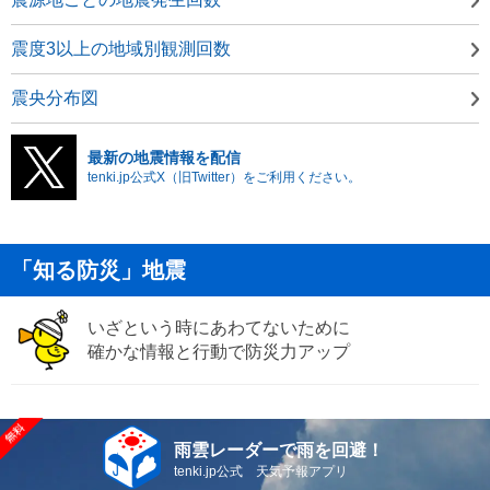
震度3以上の地域別観測回数
震央分布図
最新の地震情報を配信
tenki.jp公式X（旧Twitter）をご利用ください。
「知る防災」地震
いざという時にあわてないために
確かな情報と行動で防災力アップ
雨雲レーダーで雨を回避！
tenki.jp公式 天気予報アプリ