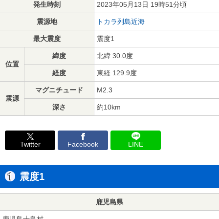
発生時刻
2023年05月13日 19時51分頃
震源地
トカラ列島近海
最大震度
震度1
緯度
北緯 30.0度
位置
経度
東経 129.9度
マグニチュード
M2.3
震源
深さ
約10km
Twitter
Facebook
LINE
震度1
鹿児島県
鹿児島十島村