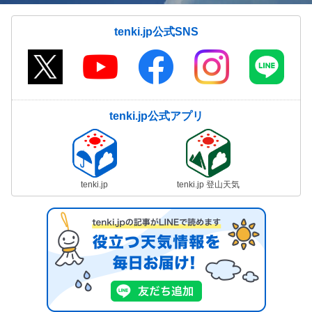
tenki.jp公式SNS
tenki.jp公式アプリ
tenki.jp
tenki.jp 登山天気