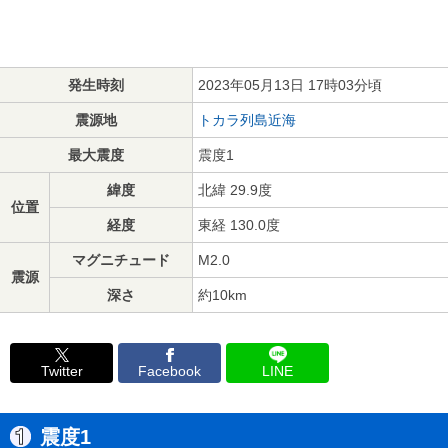
発生時刻
2023年05月13日 17時03分頃
震源地
トカラ列島近海
最大震度
震度1
緯度
北緯 29.9度
位置
経度
東経 130.0度
マグニチュード
M2.0
震源
深さ
約10km
Twitter
Facebook
LINE
震度1