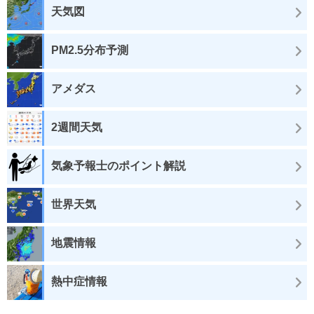
天気図
PM2.5分布予測
アメダス
2週間天気
気象予報士のポイント解説
世界天気
地震情報
熱中症情報