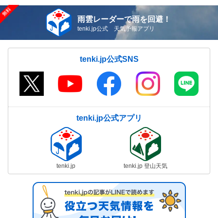
雨雲レーダーで雨を回避！
tenki.jp公式 天気予報アプリ
tenki.jp公式SNS
tenki.jp公式アプリ
tenki.jp
tenki.jp 登山天気