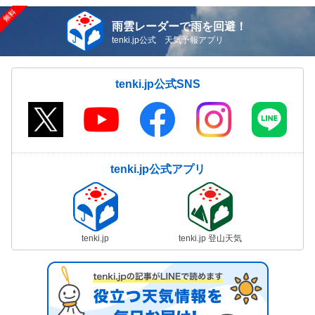
雨雲レーダーで雨を回避！
tenki.jp公式 天気予報アプリ
tenki.jp公式SNS
tenki.jp公式アプリ
tenki.jp
tenki.jp 登山天気