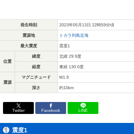
発生時刻
2023年05月13日 22時59分頃
震源地
トカラ列島近海
最大震度
震度1
緯度
北緯 29.9度
位置
経度
東経 130.0度
マグニチュード
M1.9
震源
深さ
約10km
Twitter
Facebook
LINE
震度1