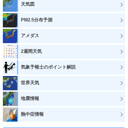
天気図
PM2.5分布予測
アメダス
2週間天気
気象予報士のポイント解説
世界天気
地震情報
熱中症情報