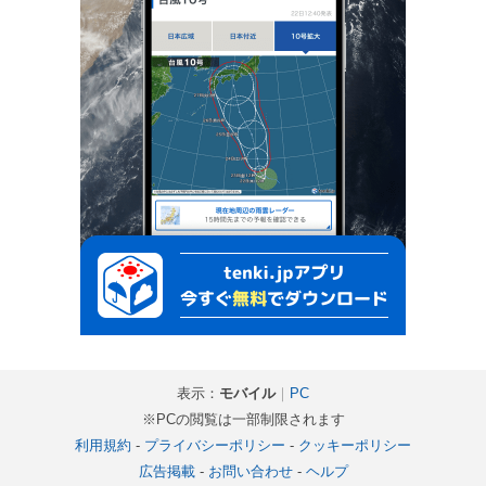
表示：
モバイル
｜
PC
※PCの閲覧は一部制限されます
利用規約
-
プライバシーポリシー
-
クッキーポリシー
広告掲載
-
お問い合わせ
-
ヘルプ