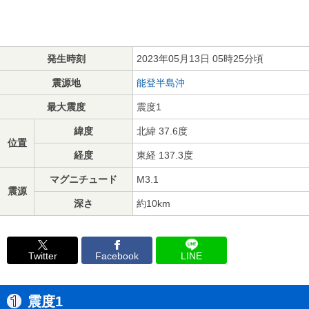
発生時刻
2023年05月13日 05時25分頃
震源地
能登半島沖
最大震度
震度1
緯度
北緯 37.6度
位置
経度
東経 137.3度
マグニチュード
M3.1
震源
深さ
約10km
Twitter
Facebook
LINE
震度1