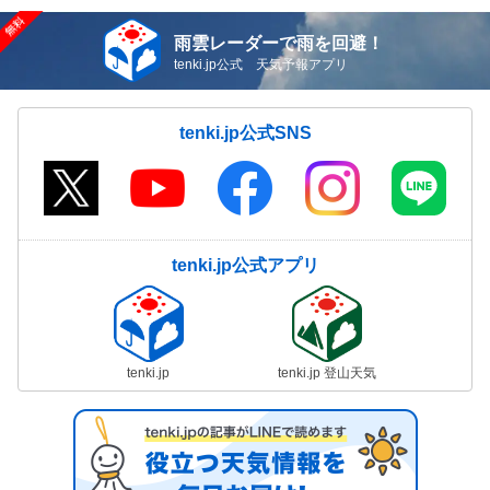
雨雲レーダーで雨を回避！
tenki.jp公式 天気予報アプリ
tenki.jp公式SNS
tenki.jp公式アプリ
tenki.jp
tenki.jp 登山天気