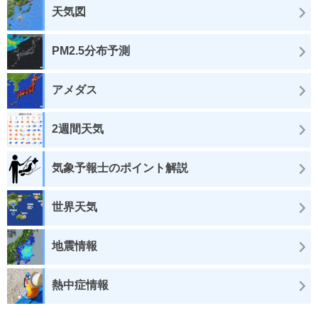
天気図
PM2.5分布予測
アメダス
2週間天気
気象予報士のポイント解説
世界天気
地震情報
熱中症情報