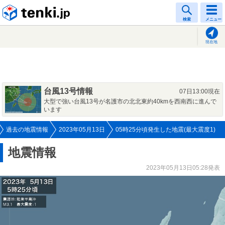
tenki.jp
検索
メニュー
現在地
台風13号情報
07日13:00現在
大型で強い台風13号が名護市の北北東約40kmを西南西に進んで
います
過去の地震情報
2023年05月13日
05時25分頃発生した地震(最大震度1)
地震情報
2023年05月13日05:28発表