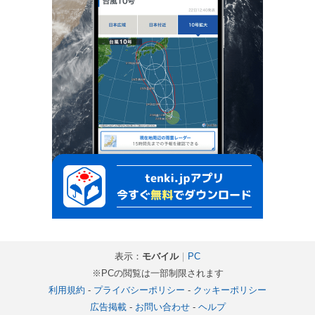
表示：
モバイル
｜
PC
※PCの閲覧は一部制限されます
利用規約
-
プライバシーポリシー
-
クッキーポリシー
広告掲載
-
お問い合わせ
-
ヘルプ