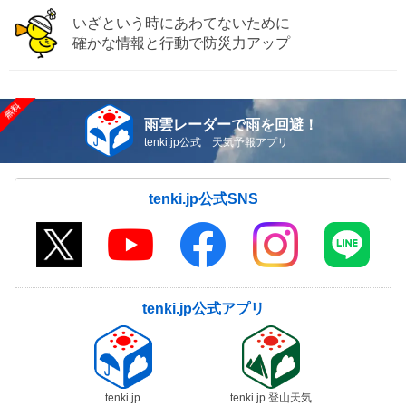
いざという時にあわてないために
確かな情報と行動で防災力アップ
雨雲レーダーで雨を回避！
tenki.jp公式 天気予報アプリ
tenki.jp公式SNS
tenki.jp公式アプリ
tenki.jp
tenki.jp 登山天気