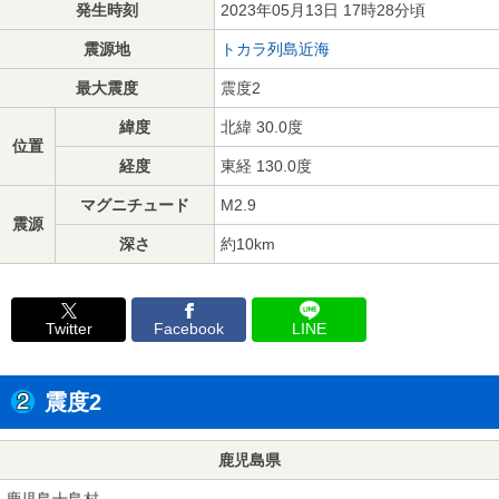
発生時刻
2023年05月13日 17時28分頃
震源地
トカラ列島近海
最大震度
震度2
緯度
北緯 30.0度
位置
経度
東経 130.0度
マグニチュード
M2.9
震源
深さ
約10km
Twitter
Facebook
LINE
震度2
鹿児島県
鹿児島十島村