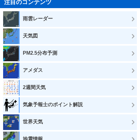
注目のコンテンツ
雨雲レーダー
天気図
PM2.5分布予測
アメダス
2週間天気
気象予報士のポイント解説
世界天気
地震情報