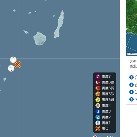
大型
西北