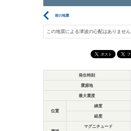
前の地震
この地震による津波の心配はありません
発生時刻
震源地
最大震度
緯度
位置
経度
マグニチュード