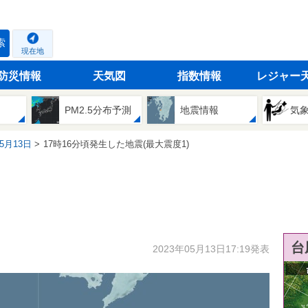
索
現在地
防災情報
天気図
指数情報
レジャー
PM2.5分布予測
地震情報
気
05月13日
17時16分頃発生した地震(最大震度1)
台
2023年05月13日17:19発表