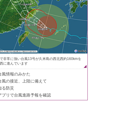
で非常に強い台風13号が久米島の西北西約160kmを
西に進んでいます
台風情報のみかた
台風の接近、上陸に備えて
知る防災
アプリで台風進路予報を確認