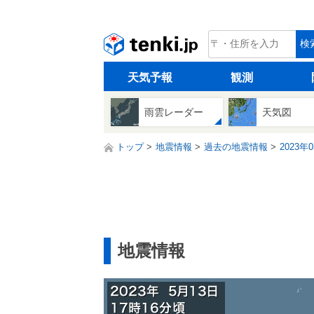
tenki.jp
検
天気予報
観測
雨雲レーダー
天気図
トップ
地震情報
過去の地震情報
2023年
地震情報