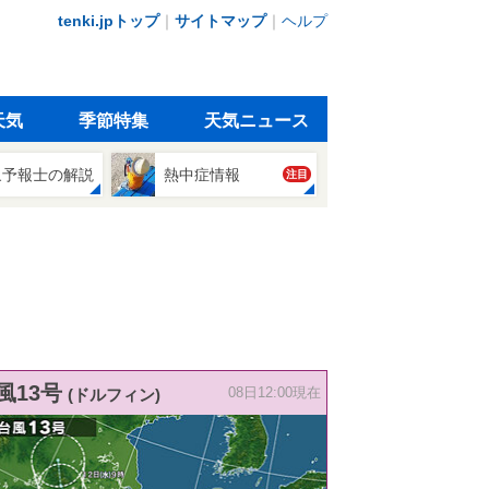
tenki.jpトップ
｜
サイトマップ
｜
ヘルプ
天気
季節特集
天気ニュース
象予報士の解説
熱中症情報
注目
風13号
(ドルフィン)
08日12:00現在