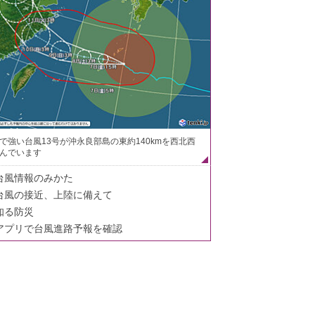
で強い台風13号が沖永良部島の東約140kmを西北西
んでいます
台風情報のみかた
台風の接近、上陸に備えて
知る防災
アプリで台風進路予報を確認