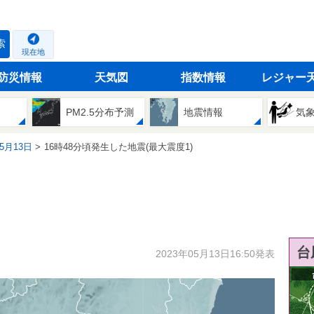
索
現在地
防災情報
天気図
指数情報
レジャー
PM2.5分布予測
地震情報
気
05月13日
16時48分頃発生した地震(最大震度1)
台
2023年05月13日16:50発表