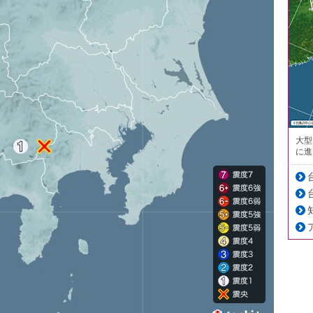
大型
に進