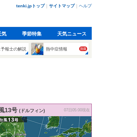
tenki.jpトップ
｜
サイトマップ
｜
ヘルプ
天気
季節特集
天気ニュース
象予報士の解説
熱中症情報
注目
風13号
(ドルフィン)
07日05:00現在