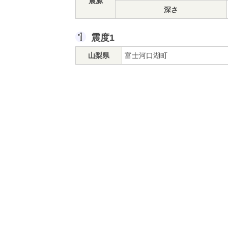
震源
深さ
震度1
山梨県
富士河口湖町