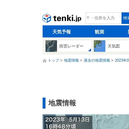
tenki.jp
検
天気予報
観測
雨雲レーダー
天気図
トップ
地震情報
過去の地震情報
2023年
地震情報