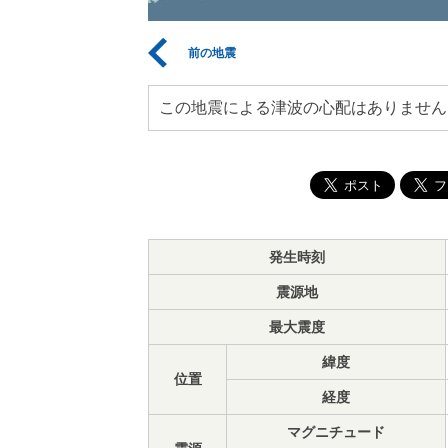
前の地震
この地震による津波の心配はありません
発生時刻
震源地
最大震度
緯度
位置
経度
マグニチュード