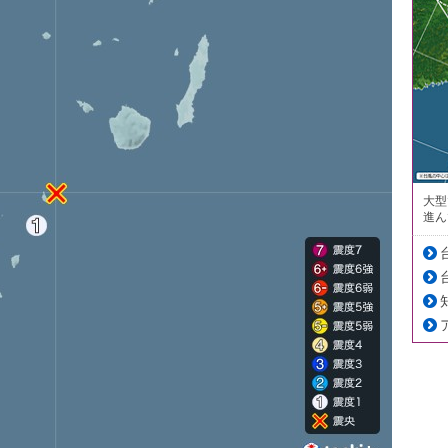
大型
進ん