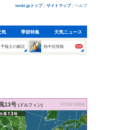
tenki.jpトップ
｜
サイトマップ
｜
ヘルプ
天気
季節特集
天気ニュース
象予報士の解説
熱中症情報
注目
風13号
(ドルフィン)
07日02:00現在