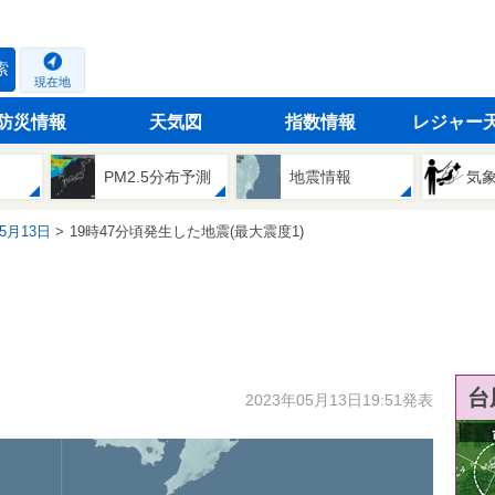
索
現在地
防災情報
天気図
指数情報
レジャー
PM2.5分布予測
地震情報
気
05月13日
19時47分頃発生した地震(最大震度1)
台
2023年05月13日19:51発表