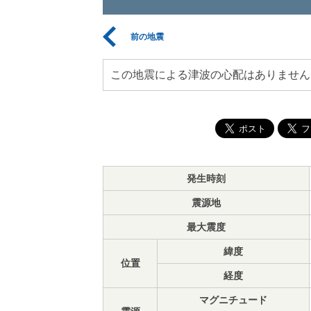
前の地震
この地震による津波の心配はありません
発生時刻
震源地
最大震度
緯度
位置
経度
マグニチュード