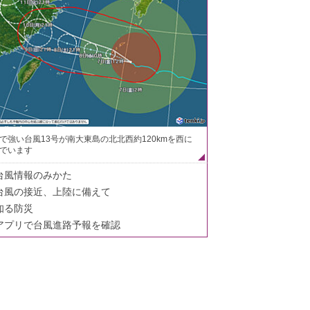
で強い台風13号が南大東島の北北西約120kmを西に
でいます
台風情報のみかた
台風の接近、上陸に備えて
知る防災
アプリで台風進路予報を確認