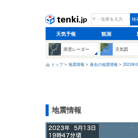
tenki.jp
検
天気予報
観測
雨雲レーダー
天気図
トップ
地震情報
過去の地震情報
2023年
地震情報