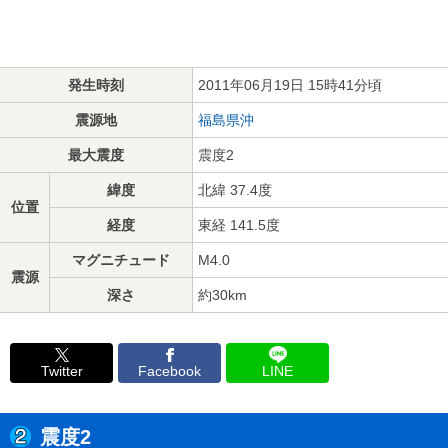
発生時刻
2011年06月19日 15時41分頃
震源地
福島県沖
最大震度
震度2
緯度
北緯 37.4度
位置
経度
東経 141.5度
マグニチュード
M4.0
震源
深さ
約30km
Twitter
Facebook
LINE
震度2