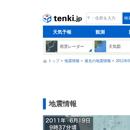
tenki.jp
検
天気予報
観測
雨雲レーダー
天気図
トップ
地震情報
過去の地震情報
2011年
地震情報