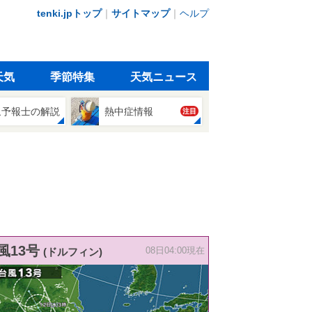
tenki.jpトップ
｜
サイトマップ
｜
ヘルプ
天気
季節特集
天気ニュース
象予報士の解説
熱中症情報
注目
風13号
(ドルフィン)
08日04:00現在