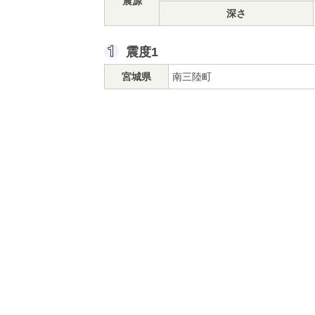
震源
深さ
震度1
宮城県
南三陸町