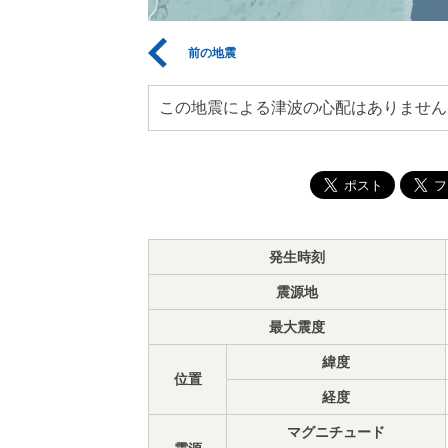
前の地震
この地震による津波の心配はありません
発生時刻
震源地
最大震度
緯度
位置
経度
マグニチュード