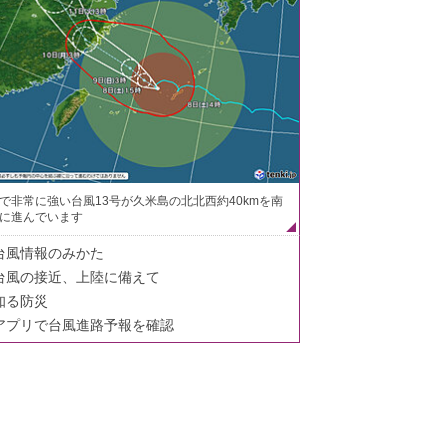
で非常に強い台風13号が久米島の北北西約40kmを南
に進んでいます
台風情報のみかた
台風の接近、上陸に備えて
知る防災
アプリで台風進路予報を確認