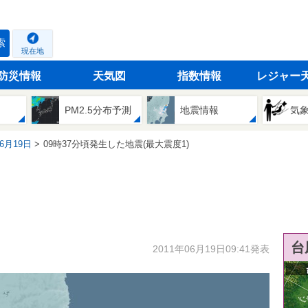
索
現在地
防災情報
天気図
指数情報
レジャー
PM2.5分布予測
地震情報
気
06月19日
09時37分頃発生した地震(最大震度1)
台
2011年06月19日09:41発表