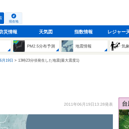
索
現在地
防災情報
天気図
指数情報
レジャー
PM2.5分布予測
地震情報
気
06月19日
13時23分頃発生した地震(最大震度1)
台
2011年06月19日13:28発表