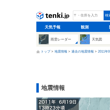
tenki.jp
検
天気予報
観測
雨雲レーダー
天気図
トップ
地震情報
過去の地震情報
2011年
地震情報