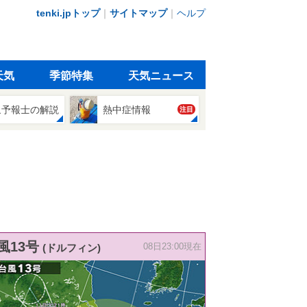
tenki.jpトップ
｜
サイトマップ
｜
ヘルプ
天気
季節特集
天気ニュース
象予報士の解説
熱中症情報
注目
風13号
(ドルフィン)
08日23:00現在