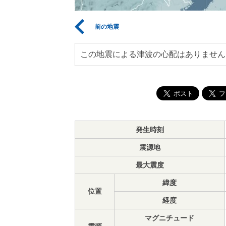
前の地震
この地震による津波の心配はありません
発生時刻
震源地
最大震度
緯度
位置
経度
マグニチュード