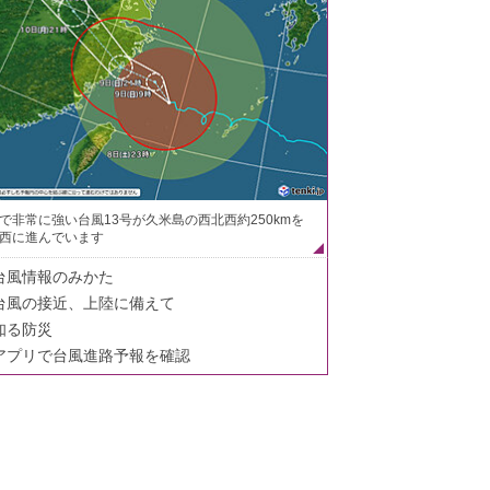
で非常に強い台風13号が久米島の西北西約250kmを
西に進んでいます
台風情報のみかた
台風の接近、上陸に備えて
知る防災
アプリで台風進路予報を確認