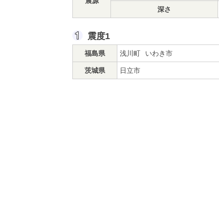
震源
深さ
震度1
福島県
浅川町
いわき市
茨城県
日立市