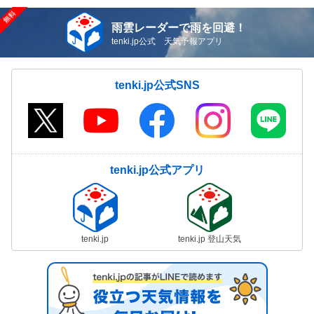
雨雲レーダーで雨を回避！
tenki.jp公式 天気予報アプリ
tenki.jp公式SNS
tenki.jp公式アプリ
tenki.jp
tenki.jp 登山天気