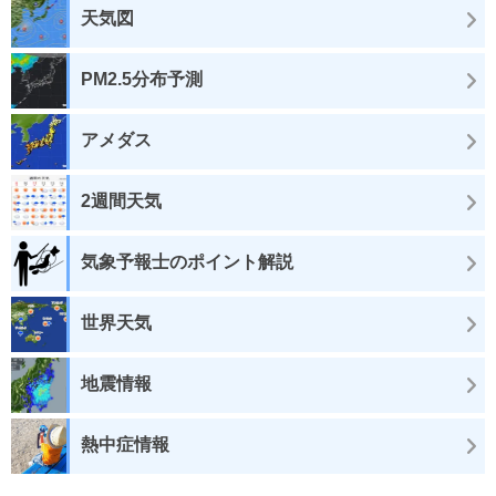
天気図
PM2.5分布予測
アメダス
2週間天気
気象予報士のポイント解説
世界天気
地震情報
熱中症情報