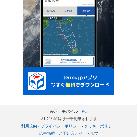
表示：
モバイル
｜
PC
※PCの閲覧は一部制限されます
利用規約
-
プライバシーポリシー
-
クッキーポリシー
広告掲載
-
お問い合わせ
-
ヘルプ