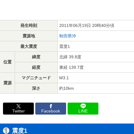
発生時刻
2011年06月19日 20時40分頃
震源地
秋田県沖
最大震度
震度1
緯度
北緯 39.8度
位置
経度
東経 139.7度
マグニチュード
M3.1
震源
深さ
約10km
Twitter
Facebook
LINE
震度1