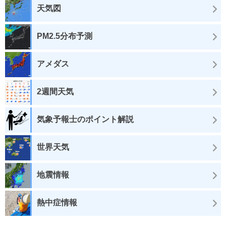
天気図
PM2.5分布予測
アメダス
2週間天気
気象予報士のポイント解説
世界天気
地震情報
熱中症情報