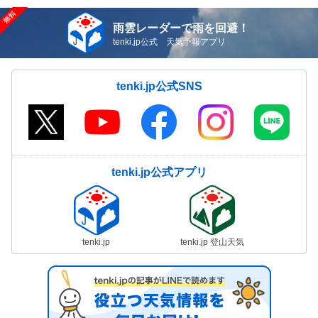
雨雲レーダーで雨を回避！
tenki.jp公式 天気予報アプリ
tenki.jp公式SNS
tenki.jp公式アプリ
tenki.jp
tenki.jp 登山天気