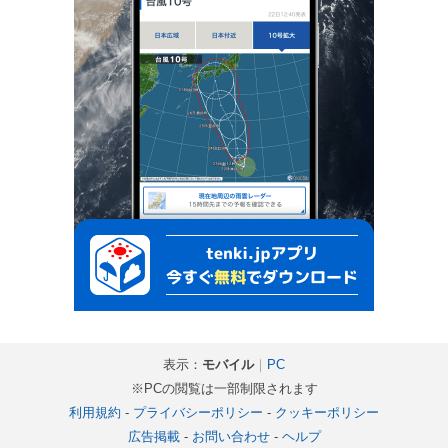
表示：
モバイル
｜
PC
※PCの閲覧は一部制限されます
利用規約
-
プライバシーポリシー
-
クッキーポリシー
広告掲載
-
お問い合わせ
-
ヘルプ