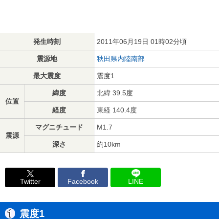
発生時刻
2011年06月19日 01時02分頃
震源地
秋田県内陸南部
最大震度
震度1
緯度
北緯 39.5度
位置
経度
東経 140.4度
マグニチュード
M1.7
震源
深さ
約10km
Twitter
Facebook
LINE
震度1