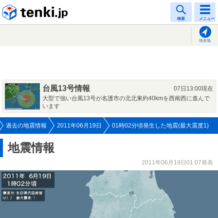
tenki.jp
検索
メニュー
現在地
台風13号情報
07日13:00現在
大型で強い台風13号が名護市の北北東約40kmを西南西に進んで
います
過去の地震情報
2011年06月19日
01時02分頃発生した地震(最大震度1)
地震情報
2011年06月19日01:07発表