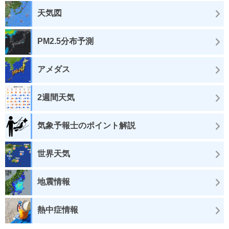
天気図
PM2.5分布予測
アメダス
2週間天気
気象予報士のポイント解説
世界天気
地震情報
熱中症情報