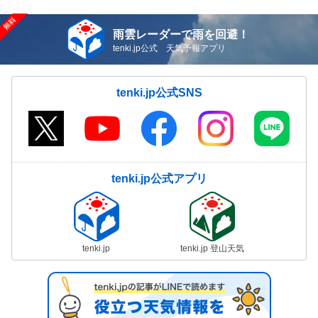
雨雲レーダーで雨を回避！
tenki.jp公式 天気予報アプリ
tenki.jp公式SNS
tenki.jp公式アプリ
tenki.jp
tenki.jp 登山天気