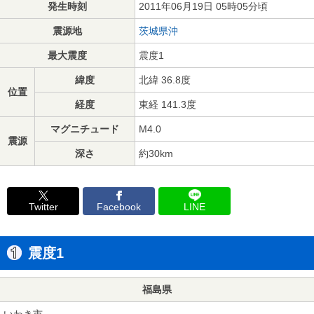
発生時刻
2011年06月19日 05時05分頃
震源地
茨城県沖
最大震度
震度1
緯度
北緯 36.8度
位置
経度
東経 141.3度
マグニチュード
M4.0
震源
深さ
約30km
Twitter
Facebook
LINE
震度1
福島県
いわき市