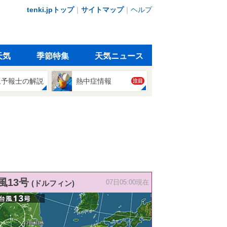
tenki.jpトップ
｜
サイトマップ
｜
ヘルプ
天気
季節特集
天気ニュース
象予報士の解説
熱中症情報
注目
風13号
(ドルフィン)
07日05:00現在