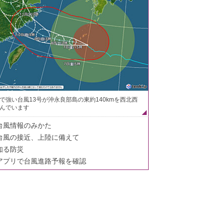
で強い台風13号が沖永良部島の東約140kmを西北西
んでいます
台風情報のみかた
台風の接近、上陸に備えて
知る防災
アプリで台風進路予報を確認