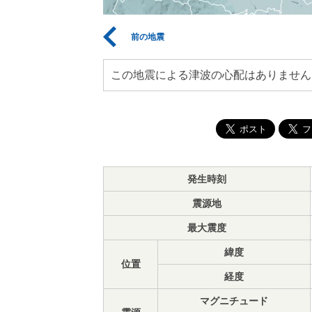
前の地震
この地震による津波の心配はありません
発生時刻
震源地
最大震度
緯度
位置
経度
マグニチュード