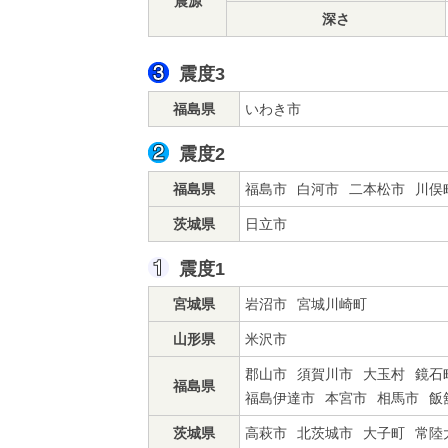
震源
深さ
震度3
福島県
いわき市
震度2
福島県
福島市
白河市
二本松市
川俣
茨城県
日立市
震度1
宮城県
岩沼市
宮城川崎町
山形県
米沢市
郡山市
須賀川市
大玉村
鏡石
福島県
福島伊達市
本宮市
相馬市
飯
茨城県
高萩市
北茨城市
大子町
常陸