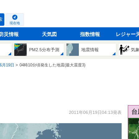
索
現在地
防災情報
天気図
指数情報
レジャー
PM2.5分布予測
地震情報
気
06月19日
04時10分頃発生した地震(最大震度3)
台
2011年06月19日04:13発表