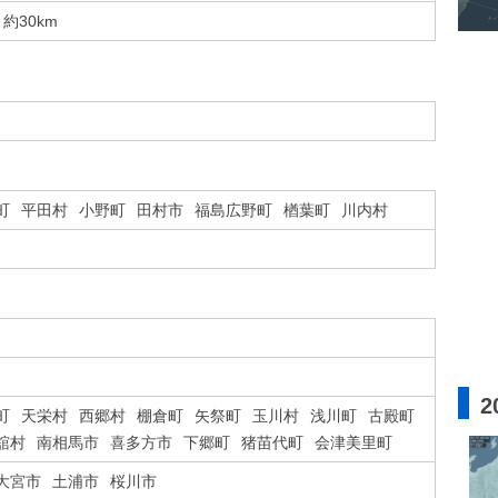
約30km
町
平田村
小野町
田村市
福島広野町
楢葉町
川内村
2
町
天栄村
西郷村
棚倉町
矢祭町
玉川村
浅川町
古殿町
舘村
南相馬市
喜多方市
下郷町
猪苗代町
会津美里町
大宮市
土浦市
桜川市