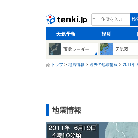
tenki.jp
検
天気予報
観測
雨雲レーダー
天気図
トップ
地震情報
過去の地震情報
2011年
地震情報