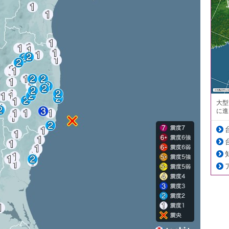
大型
に進