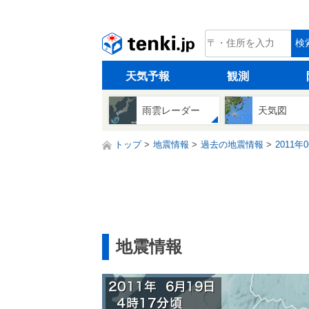
tenki.jp
検
天気予報
観測
雨雲レーダー
天気図
トップ
地震情報
過去の地震情報
2011年
地震情報