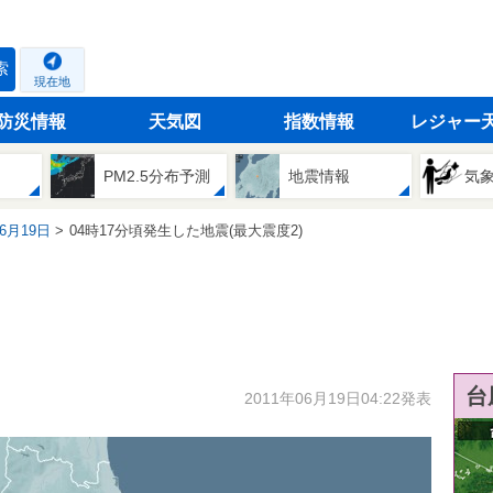
索
現在地
防災情報
天気図
指数情報
レジャー
PM2.5分布予測
地震情報
気
06月19日
04時17分頃発生した地震(最大震度2)
台
2011年06月19日04:22発表