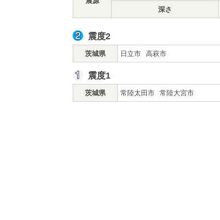
震源
深さ
震度2
茨城県
日立市
高萩市
震度1
茨城県
常陸太田市
常陸大宮市