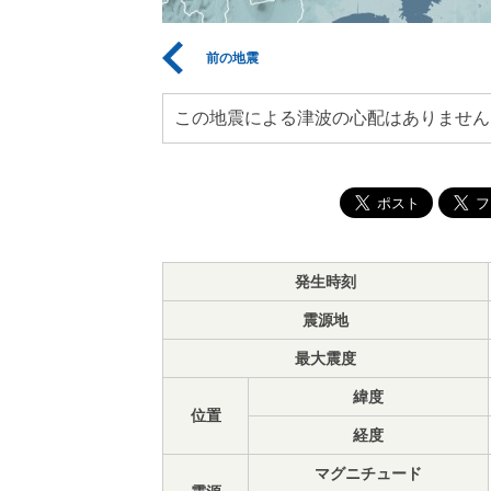
前の地震
この地震による津波の心配はありません
発生時刻
震源地
最大震度
緯度
位置
経度
マグニチュード