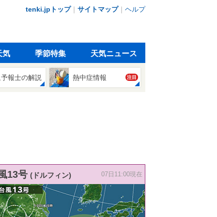
tenki.jpトップ
｜
サイトマップ
｜
ヘルプ
天気
季節特集
天気ニュース
象予報士の解説
熱中症情報
注目
風13号
(ドルフィン)
07日11:00現在