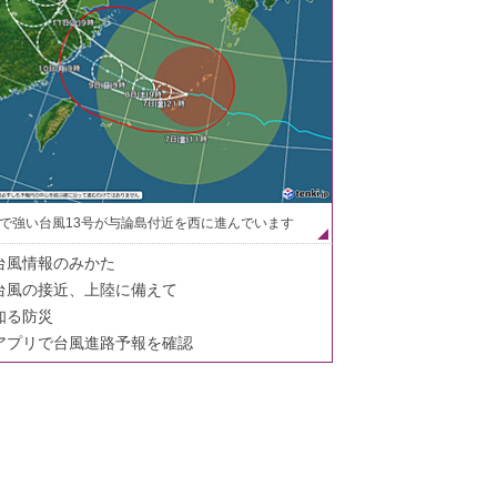
で強い台風13号が与論島付近を西に進んでいます
台風情報のみかた
台風の接近、上陸に備えて
知る防災
アプリで台風進路予報を確認