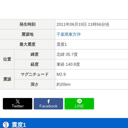
発生時刻
2011年06月19日 11時56分頃
震源地
千葉県東方沖
最大震度
震度1
緯度
北緯 35.7度
位置
経度
東経 140.8度
マグニチュード
M2.9
震源
深さ
約20km
Twitter
Facebook
LINE
震度1