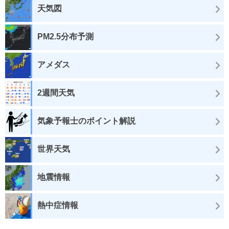
天気図
PM2.5分布予測
アメダス
2週間天気
気象予報士のポイント解説
世界天気
地震情報
熱中症情報