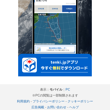
表示：
モバイル
｜
PC
※PCの閲覧は一部制限されます
利用規約
-
プライバシーポリシー
-
クッキーポリシー
広告掲載
-
お問い合わせ
-
ヘルプ