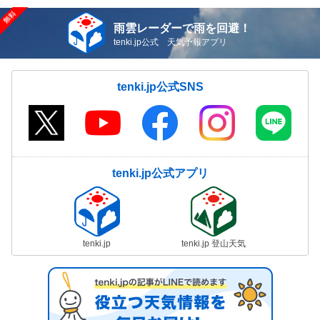
雨雲レーダーで雨を回避！
tenki.jp公式 天気予報アプリ
tenki.jp公式SNS
tenki.jp公式アプリ
tenki.jp
tenki.jp 登山天気