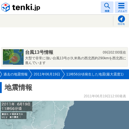
tenki.jp
検索
メニュー
現在地
台風13号情報
09日02:00現在
大型で非常に強い台風13号が久米島の西北西約290kmを西北西に
進んでいます
過去の地震情報
2011年06月19日
11時56分頃発生した地震(最大震度1)
地震情報
2011年06月19日12:00発表