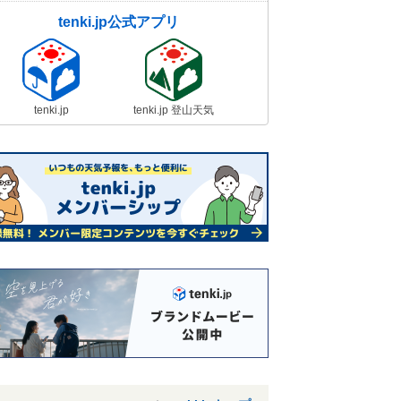
tenki.jp公式アプリ
tenki.jp
tenki.jp 登山天気