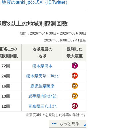
地震のtenki.jp公式X（旧Twitter）
震度3以上の地域別観測回数
期間：2026年04月30日～2026年08月08日
2026年08月08日09:41更新
度3以上の
地域震度の
観測した
震観測回数
地域
最大震度
72
回
熊本県熊本
24
回
熊本県天草・芦北
16
回
鹿児島県薩摩
13
回
岩手県内陸北部
12
回
青森県三八上北
※震度3以上を観測した地震の集計です
もっと見る