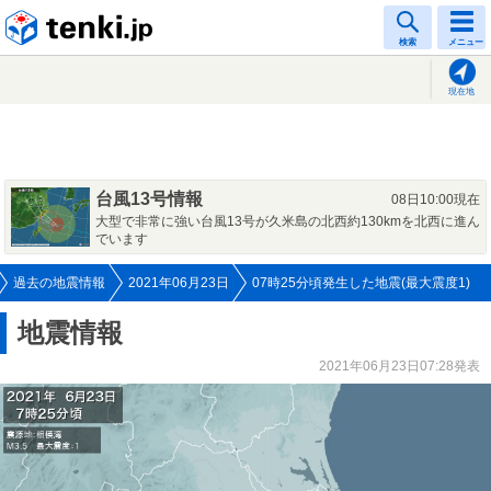
tenki.jp
検索
メニュー
現在地
台風13号情報
08日10:00現在
大型で非常に強い台風13号が久米島の北西約130kmを北西に進ん
でいます
過去の地震情報
2021年06月23日
07時25分頃発生した地震(最大震度1)
地震情報
2021年06月23日07:28発表