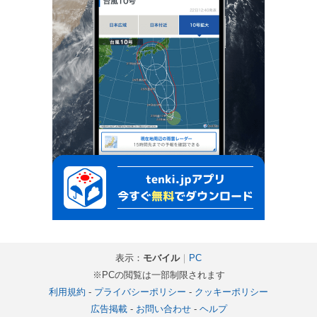
表示：
モバイル
｜
PC
※PCの閲覧は一部制限されます
利用規約
-
プライバシーポリシー
-
クッキーポリシー
広告掲載
-
お問い合わせ
-
ヘルプ