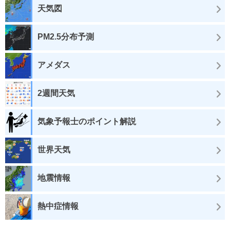
天気図
PM2.5分布予測
アメダス
2週間天気
気象予報士のポイント解説
世界天気
地震情報
熱中症情報