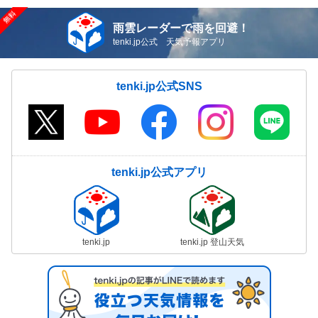
雨雲レーダーで雨を回避！
tenki.jp公式 天気予報アプリ
tenki.jp公式SNS
tenki.jp公式アプリ
tenki.jp
tenki.jp 登山天気