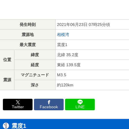
発生時刻
2021年06月23日 07時25分頃
震源地
相模湾
最大震度
震度1
緯度
北緯 35.2度
位置
経度
東経 139.5度
マグニチュード
M3.5
震源
深さ
約120km
Twitter
Facebook
LINE
震度1