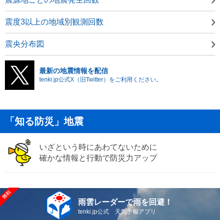
震度3以上の地域別観測回数
震央分布図
最新の地震情報を配信
tenki.jp公式X（旧Twitter）をご利用ください。
「知る防災」地震
いざという時にあわてないために
確かな情報と行動で防災力アップ
雨雲レーダーで雨を回避！
tenki.jp公式 天気予報アプリ