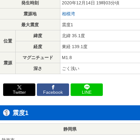
発生時刻
2020年12月14日 19時03分頃
震源地
相模湾
最大震度
震度1
緯度
北緯 35.1度
位置
経度
東経 139.1度
マグニチュード
M1.8
震源
深さ
ごく浅い
Twitter
Facebook
LINE
震度1
静岡県
熱海市