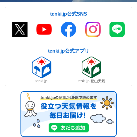
tenki.jp公式SNS
tenki.jp公式アプリ
tenki.jp
tenki.jp 登山天気