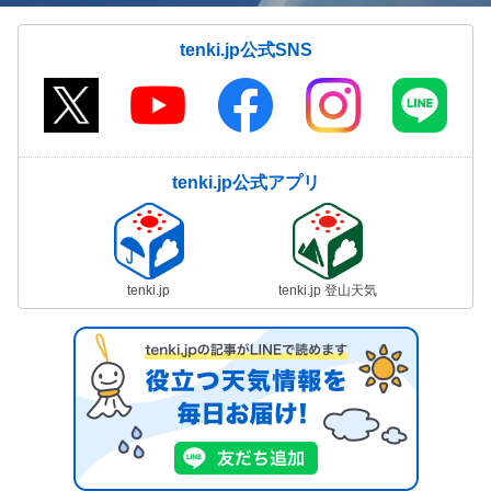
tenki.jp公式SNS
tenki.jp公式アプリ
tenki.jp
tenki.jp 登山天気