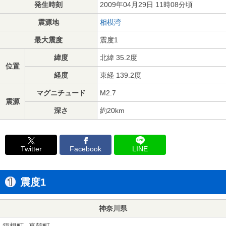
発生時刻
2009年04月29日 11時08分頃
震源地
相模湾
最大震度
震度1
緯度
北緯 35.2度
位置
経度
東経 139.2度
マグニチュード
M2.7
震源
深さ
約20km
Twitter
Facebook
LINE
震度1
神奈川県
箱根町
真鶴町