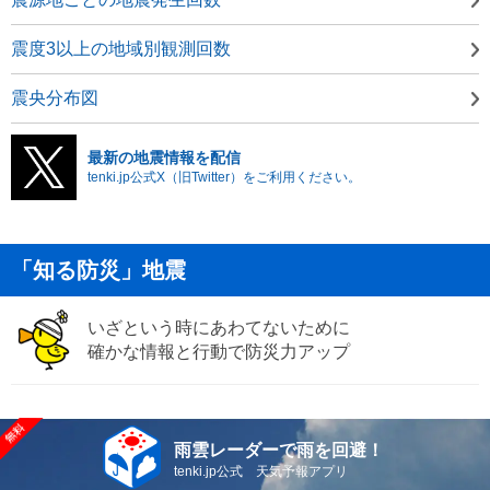
震度3以上の地域別観測回数
震央分布図
最新の地震情報を配信
tenki.jp公式X（旧Twitter）をご利用ください。
「知る防災」地震
いざという時にあわてないために
確かな情報と行動で防災力アップ
雨雲レーダーで雨を回避！
tenki.jp公式 天気予報アプリ