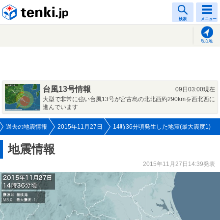
tenki.jp
検索
メニュー
現在地
台風13号情報
09日03:00現在
大型で非常に強い台風13号が宮古島の北北西約290kmを西北西に
進んでいます
過去の地震情報
2015年11月27日
14時36分頃発生した地震(最大震度1)
地震情報
2015年11月27日14:39発表