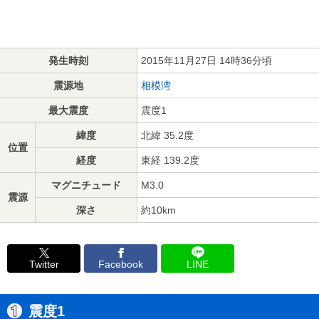
発生時刻
2015年11月27日 14時36分頃
震源地
相模湾
最大震度
震度1
緯度
北緯 35.2度
位置
経度
東経 139.2度
マグニチュード
M3.0
震源
深さ
約10km
Twitter
Facebook
LINE
震度1