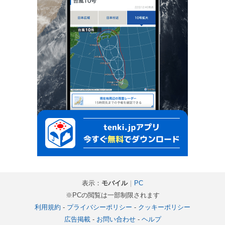
表示：
モバイル
｜
PC
※PCの閲覧は一部制限されます
利用規約
-
プライバシーポリシー
-
クッキーポリシー
広告掲載
-
お問い合わせ
-
ヘルプ