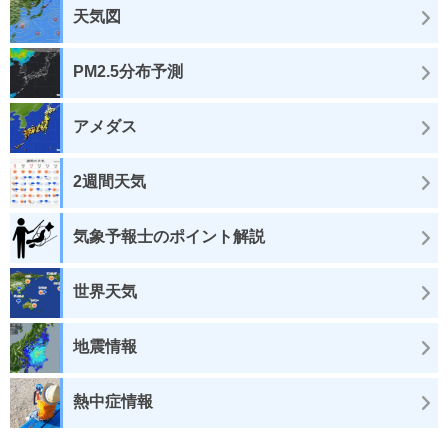
天気図
PM2.5分布予測
アメダス
2週間天気
気象予報士のポイント解説
世界天気
地震情報
熱中症情報