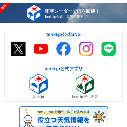
雨雲レーダーで雨を回避！
tenki.jp公式 天気予報アプリ
tenki.jp公式SNS
tenki.jp公式アプリ
tenki.jp
tenki.jp 登山天気