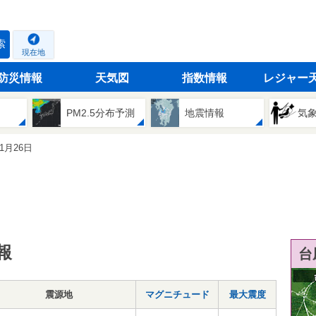
索
現在地
防災情報
天気図
指数情報
レジャー
PM2.5分布予測
地震情報
気
11月26日
報
台
震源地
マグニチュード
最大震度