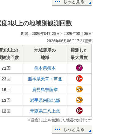
もっと見る
震度3以上の地域別観測回数
期間：2026年04月28日～2026年08月06日
2026年08月06日17:21更新
度3以上の
地域震度の
観測した
震観測回数
地域
最大震度
71
回
熊本県熊本
23
回
熊本県天草・芦北
16
回
鹿児島県薩摩
13
回
岩手県内陸北部
12
回
青森県三八上北
※震度3以上を観測した地震の集計です
もっと見る