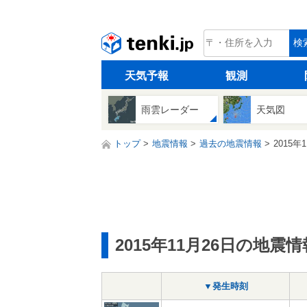
tenki.jp
検
天気予報
観測
雨雲レーダー
天気図
トップ
地震情報
過去の地震情報
2015年
2015年11月26日の地震情
▼発生時刻