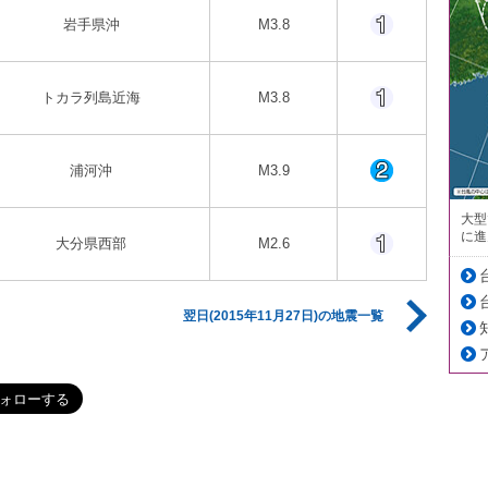
岩手県沖
M3.8
トカラ列島近海
M3.8
浦河沖
M3.9
大型
に進
大分県西部
M2.6
翌日(2015年11月27日)の地震一覧