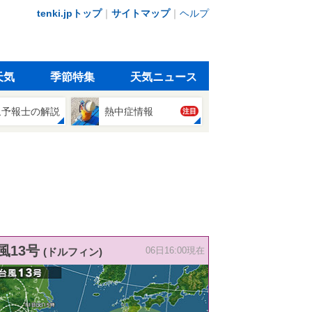
tenki.jpトップ
｜
サイトマップ
｜
ヘルプ
天気
季節特集
天気ニュース
象予報士の解説
熱中症情報
注目
風13号
(ドルフィン)
06日16:00現在