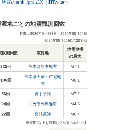
地震のtenki.jp公式X（旧Twitter）
震源地ごとの地震観測回数
期間：2026年04月28日～2026年08月06日
2026年08月06日17:20更新
地震規模
震観測回数
震源地
の最大
325
回
熊本県熊本地方
M7.1
熊本県天草・芦北地
106
回
M6.1
方
56
回
岩手県沖
M7.2
24
回
トカラ列島近海
M4.6
22
回
宮城県沖
M6.4
※震度1以上を観測した地震の集計です