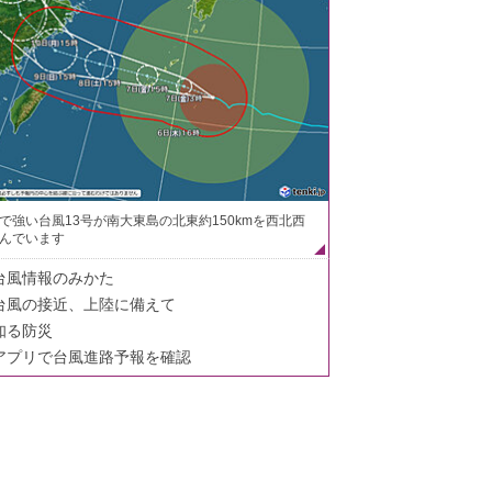
で強い台風13号が南大東島の北東約150kmを西北西
んでいます
台風情報のみかた
台風の接近、上陸に備えて
知る防災
アプリで台風進路予報を確認