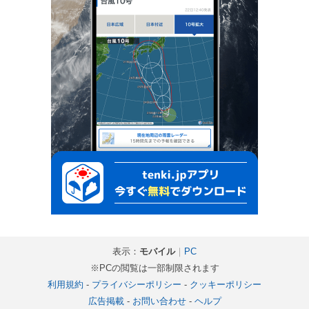
表示：
モバイル
｜
PC
※PCの閲覧は一部制限されます
利用規約
-
プライバシーポリシー
-
クッキーポリシー
広告掲載
-
お問い合わせ
-
ヘルプ