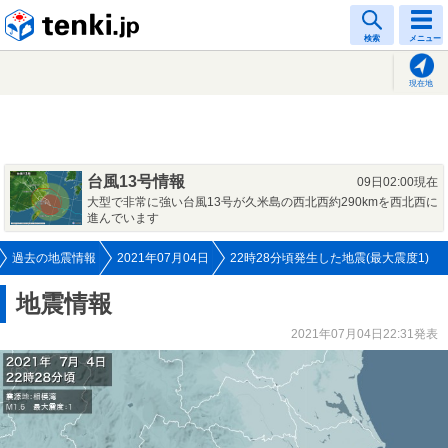
tenki.jp
検索
メニュー
現在地
台風13号情報
09日02:00現在
大型で非常に強い台風13号が久米島の西北西約290kmを西北西に
進んでいます
過去の地震情報
2021年07月04日
22時28分頃発生した地震(最大震度1)
地震情報
2021年07月04日22:31発表