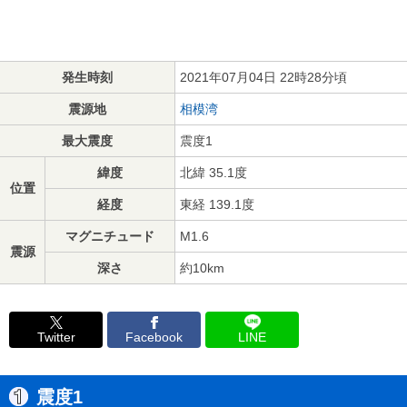
発生時刻
2021年07月04日 22時28分頃
震源地
相模湾
最大震度
震度1
緯度
北緯 35.1度
位置
経度
東経 139.1度
マグニチュード
M1.6
震源
深さ
約10km
Twitter
Facebook
LINE
震度1