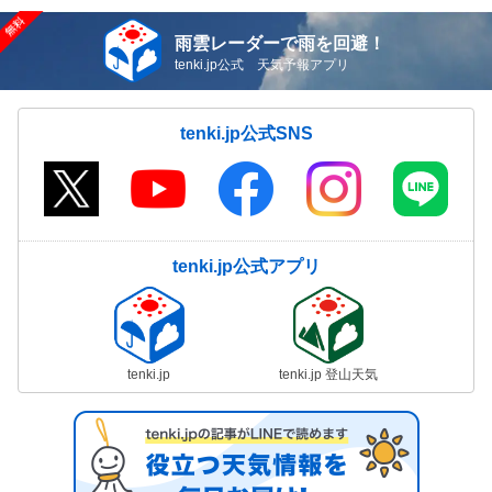
雨雲レーダーで雨を回避！
tenki.jp公式 天気予報アプリ
tenki.jp公式SNS
tenki.jp公式アプリ
tenki.jp
tenki.jp 登山天気