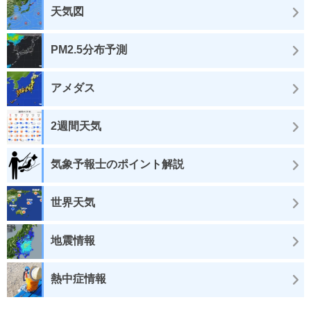
天気図
PM2.5分布予測
アメダス
2週間天気
気象予報士のポイント解説
世界天気
地震情報
熱中症情報