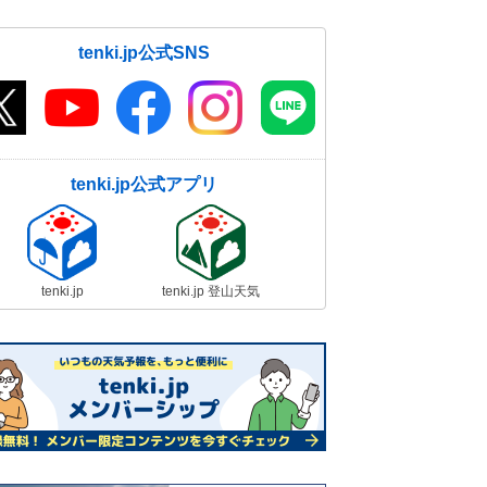
tenki.jp公式SNS
tenki.jp公式アプリ
tenki.jp
tenki.jp 登山天気