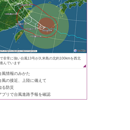
で非常に強い台風13号が久米島の北約100kmを西北
進んでいます
台風情報のみかた
台風の接近、上陸に備えて
知る防災
アプリで台風進路予報を確認