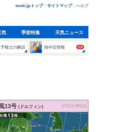
tenki.jpトップ
｜
サイトマップ
｜
ヘルプ
天気
季節特集
天気ニュース
象予報士の解説
熱中症情報
注目
風13号
(ドルフィン)
07日22:00現在