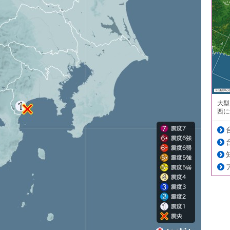
大型
西に