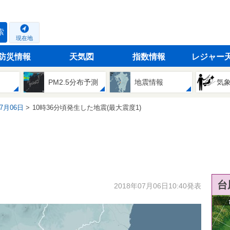
索
現在地
防災情報
天気図
指数情報
レジャー
PM2.5分布予測
地震情報
気
07月06日
10時36分頃発生した地震(最大震度1)
台
2018年07月06日10:40発表