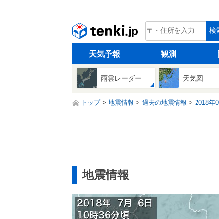
tenki.jp
検
天気予報
観測
雨雲レーダー
天気図
トップ
地震情報
過去の地震情報
2018年
地震情報