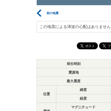
前の地震
この地震による津波の心配はありません
発生時刻
震源地
最大震度
緯度
位置
経度
マグニチュード