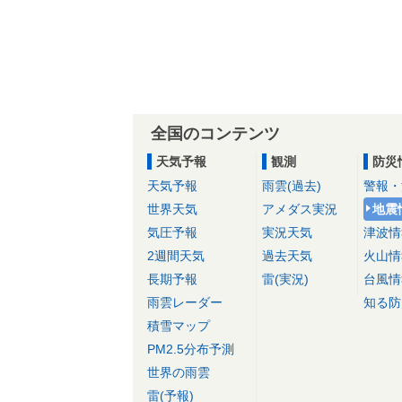
全国のコンテンツ
天気予報
観測
防災
天気予報
雨雲(過去)
警報・
世界天気
アメダス実況
地震
気圧予報
実況天気
津波情
2週間天気
過去天気
火山情
長期予報
雷(実況)
台風情
雨雲レーダー
知る防
積雪マップ
PM2.5分布予測
世界の雨雲
雷(予報)