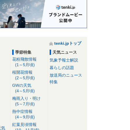
tenki.jpトップ
季節特集
天気ニュース
花粉飛散情報
気象予報士解説
(1～5月頃)
暮らしの話題
桜開花情報
放送局のニュース
(2～5月頃)
特集
GWの天気
(4～5月頃)
梅雨入り・明け
(5～7月頃)
熱中症情報
(4～9月頃)
紅葉見頃情報
天気
(10～11月頃)