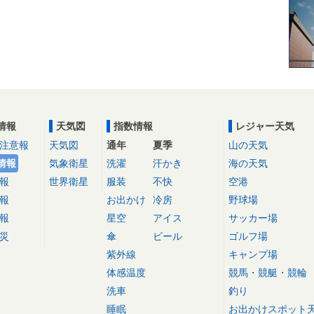
情報
天気図
指数情報
レジャー天気
注意報
天気図
通年
夏季
山の天気
情報
気象衛星
洗濯
汗かき
海の天気
報
世界衛星
服装
不快
空港
報
お出かけ
冷房
野球場
報
星空
アイス
サッカー場
災
傘
ビール
ゴルフ場
紫外線
キャンプ場
体感温度
競馬・競艇・競輪
洗車
釣り
睡眠
お出かけスポット