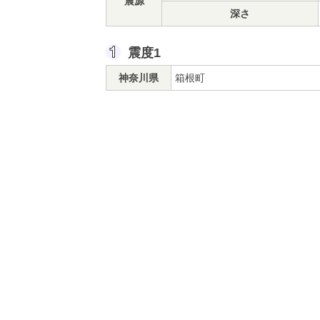
震源
深さ
震度1
神奈川県
箱根町