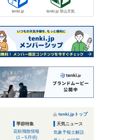
tenki.jp
tenki.jp 登山天気
tenki.jpトップ
季節特集
天気ニュース
花粉飛散情報
気象予報士解説
(1～5月頃)