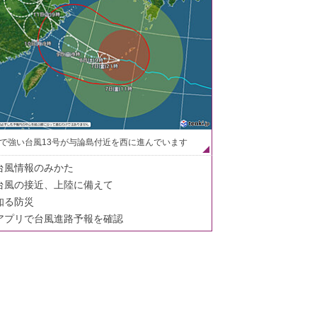
で強い台風13号が与論島付近を西に進んでいます
台風情報のみかた
台風の接近、上陸に備えて
知る防災
アプリで台風進路予報を確認