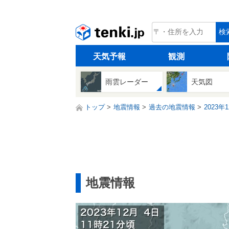
tenki.jp
検
天気予報
観測
雨雲レーダー
天気図
トップ
地震情報
過去の地震情報
2023年
地震情報