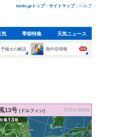
tenki.jpトップ
｜
サイトマップ
｜
ヘルプ
天気
季節特集
天気ニュース
象予報士の解説
熱中症情報
注目
風13号
(ドルフィン)
07日11:00現在