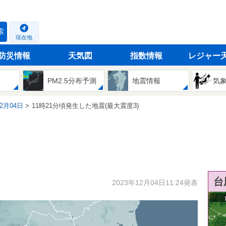
索
現在地
防災情報
天気図
指数情報
レジャー
PM2.5分布予測
地震情報
気
12月04日
11時21分頃発生した地震(最大震度3)
台
2023年12月04日11:24発表