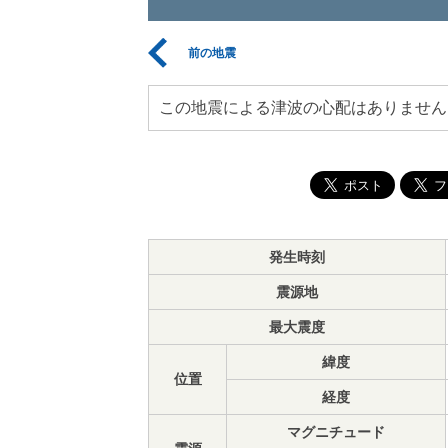
前の地震
この地震による津波の心配はありません
発生時刻
震源地
最大震度
緯度
位置
経度
マグニチュード