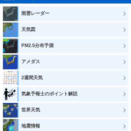
雨雲レーダー
天気図
PM2.5分布予測
アメダス
2週間天気
気象予報士のポイント解説
世界天気
地震情報