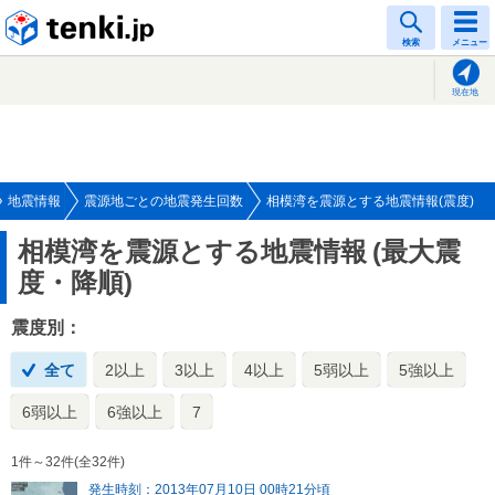
tenki.jp
検索
メニュー
現在地
地震情報
震源地ごとの地震発生回数
相模湾を震源とする地震情報(震度)
相模湾を震源とする地震情報
(最大震
度・降順)
震度別：
全て
2以上
3以上
4以上
5弱以上
5強以上
6弱以上
6強以上
7
1件～32件(全32件)
発生時刻：2013年07月10日 00時21分頃