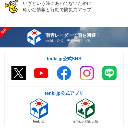
いざという時にあわてないために
確かな情報と行動で防災力アップ
雨雲レーダーで雨を回避！
tenki.jp公式 天気予報アプリ
tenki.jp公式SNS
tenki.jp公式アプリ
tenki.jp
tenki.jp 登山天気