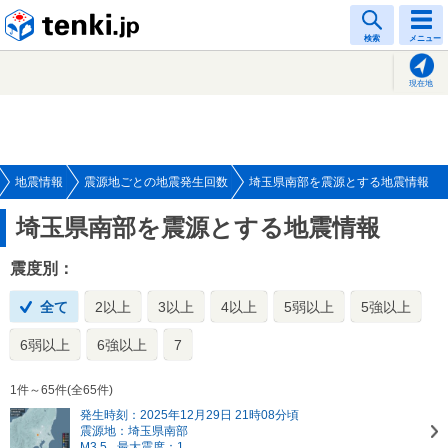
tenki.jp
検索
メニュー
現在地
地震情報
震源地ごとの地震発生回数
埼玉県南部を震源とする地震情報
埼玉県南部を震源とする地震情報
震度別：
全て
2以上
3以上
4以上
5弱以上
5強以上
6弱以上
6強以上
7
1件～65件(全65件)
発生時刻：2025年12月29日 21時08分頃
震源地：埼玉県南部
M3.5
最大震度：1