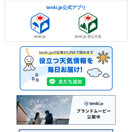
tenki.jp公式アプリ
tenki.jp
tenki.jp 登山天気