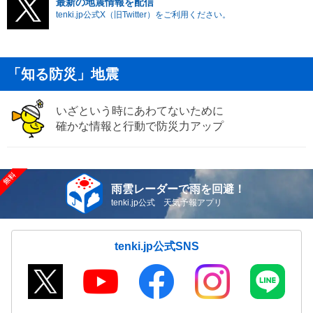
最新の地震情報を配信
tenki.jp公式X（旧Twitter）をご利用ください。
「知る防災」地震
いざという時にあわてないために
確かな情報と行動で防災力アップ
雨雲レーダーで雨を回避！
tenki.jp公式 天気予報アプリ
tenki.jp公式SNS